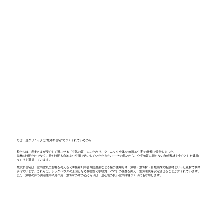
なぜ、当クリニックは“無添加住宅”でつくられているのか
私たちは、患者さまが安心して過ごせる「空気の質」にこだわり、クリニック全体を“無添加住宅”の仕様で設計しました。
診療の時間だけでなく、待ち時間も心地よい空間で過ごしていただきたい──その思いから、化学物質に頼らない自然素材を中心とした建物
づくりを選択しています。
無添加住宅は、室内空気に影響を与える化学接着剤や合成防腐剤などを極力使用せず、漆喰・無垢材・自然由来の断熱材といった素材で構成
されています。これらは、シックハウスの原因となる揮発性化学物質（VOC）の発生を抑え、空気環境を安定させることが知られています。
また、漆喰の持つ調湿性や消臭作用、無垢材の木のぬくもりは、居心地の良い室内環境づくりにも寄与します。