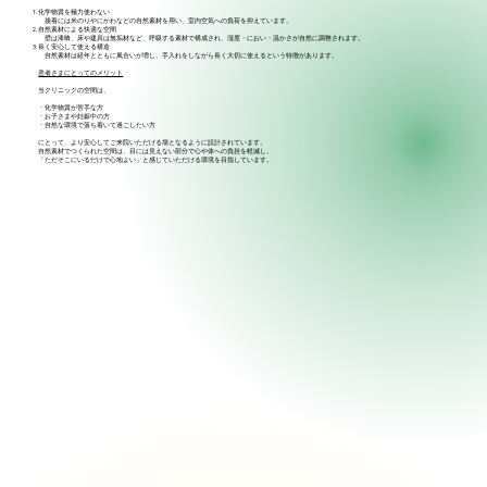
化学物質を極力使わない
接着には米のりやにかわなどの自然素材を用い、室内空気への負荷を抑えています。
自然素材による快適な空間
壁は漆喰、床や建具は無垢材など、呼吸する素材で構成され、湿度・におい・温かさが自然に調整されます。
長く安心して使える構造
自然素材は経年とともに風合いが増し、手入れをしながら長く大切に使えるという特徴があります。
患者さまにとってのメリット
当クリニックの空間は、
・化学物質が苦手な方
・お子さまや妊娠中の方
・自然な環境で落ち着いて過ごしたい方
にとって、より安心してご来院いただける場となるように設計されています。
自然素材でつくられた空間は、目には見えない部分で心や体への負担を軽減し、
「ただそこにいるだけで心地よい」と感じていただける環境を目指しています。