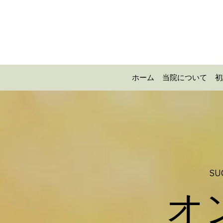
ホーム
当院について
初
SU
​