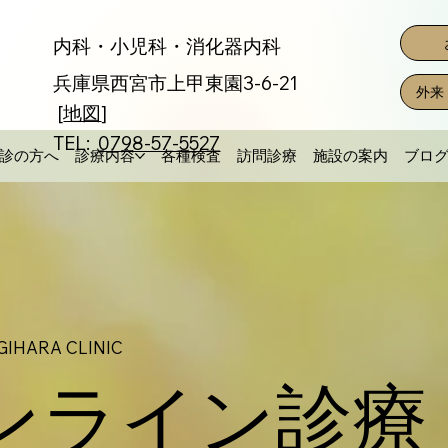
内科・小児科・消化器内科
兵庫県西宮市上甲東園3-6-21
外来
[
地図
]
TEL:
0798-57-5527
診の方へ
診療内容
各種検査
訪問診療
施設の案内
ブロ
GIHARA CLINIC
オンライン診療